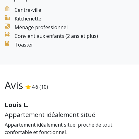
* Gel douche
* Papier toilette
Centre-ville
* Sac poubelle
Kitchenette
* Éponge
Ménage professionnel
* Liquide vaisselle
Convient aux enfants (2 ans et plus)
* Capsule de café
Toaster
* Sachet de thé
* Dose de lessive
Pour confirmer votre réservation un dépôt de
garantie doit être effectué via une pré-autorisation
sur votre carte bancaire. Ce montant ne sera ni
Avis
4.6
(
10
)
4.6
/5
bloqué, ni débité et n'affecte pas le plafond de
votre carte bancaire. Le montant est de EUR 300
Louis L.
Autres remarques
Appartement idéalement situé
Le quartier
Appartement idéalement situé, proche de tout,
Cet appartement élégant parisien à louer, est
confortable et fonctionnel.
parfaitement situé dans le cœur du Paris