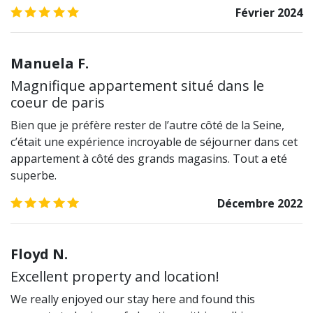
5.0
/5
Février 2024
historique. Voici une excellente solution pour
profiter de la Ville des lumières dans un havre
d'élégance à la française.
Manuela F.
Transports
Magnifique appartement situé dans le
coeur de paris
Le Métro Bourse (ligne 3) vous conduira au Louvre
Le Métro Grands Boulevards (lignes 8 et 9) vous
Bien que je préfère rester de l’autre côté de la Seine,
conduira à l'Opéra Garnier en descendant à la
c’était une expérience incroyable de séjourner dans cet
station Chaussée-D'Antin
appartement à côté des grands magasins. Tout a eté
superbe.
5.0
/5
Décembre 2022
Floyd N.
Excellent property and location!
We really enjoyed our stay here and found this