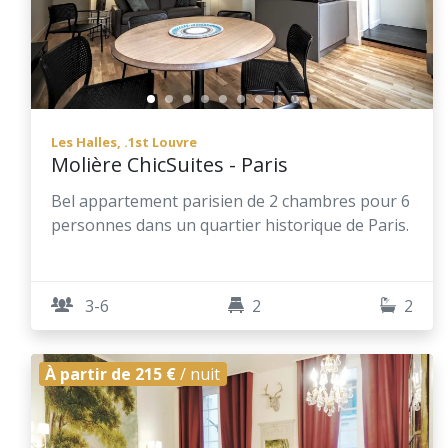
Les Halles, .1st Louvre
Molière ChicSuites - Paris
Bel appartement parisien de 2 chambres pour 6
personnes dans un quartier historique de Paris.
3-6
2
2
À partir de 215 €
/ nuit