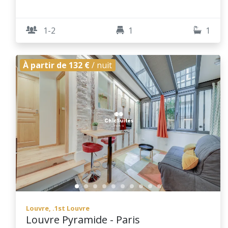
1-2
1
1
À partir de 132 €
/ nuit
Louvre, .1st Louvre
Louvre Pyramide - Paris