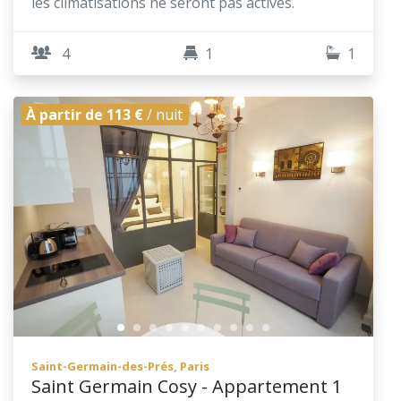
les climatisations ne seront pas activés.
4
1
1
À partir de 113 €
/ nuit
Saint-Germain-des-Prés, Paris
Saint Germain Cosy - Appartement 1