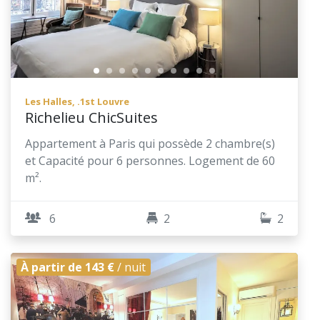
Les Halles, .1st Louvre
Richelieu ChicSuites
Appartement à Paris qui possède 2 chambre(s)
et Capacité pour 6 personnes. Logement de 60
m².
6
2
2
À partir de 143 €
/ nuit