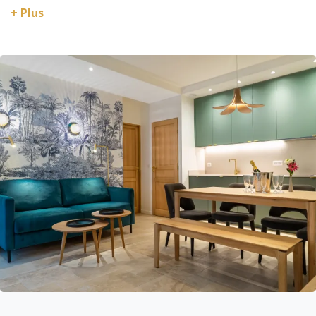
restaurants, cafés et boutiques. Le marché aux
+ Plus
légumes, poissons et fruits de la rue Montorgueil
est à seulement 2 minutes !
Le Musée du Louvre, le jardin du Palais-Royal et les
Quais de Seine sont à 10 minutes à pied.
Parfaitement desservi par plusieurs ligne de bus et
métro: Sentier (ligne 3) et Etienne Marcel (ligne 4).
Le RER Châtelet les Halles est à moins de 10
minutes.