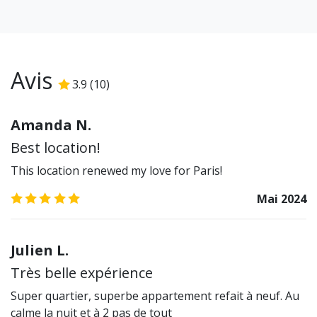
Avis
3.9
(
10
)
3.9
/5
Amanda N.
Best location!
This location renewed my love for Paris!
5.0
/5
Mai 2024
Julien L.
Très belle expérience
Super quartier, superbe appartement refait à neuf. Au
calme la nuit et à 2 pas de tout